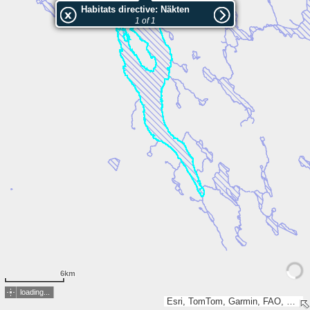
Habitats directive: Näkten
1 of 1
6km
loading...
Esri, TomTom, Garmin, FAO, METI/NASA, USGS