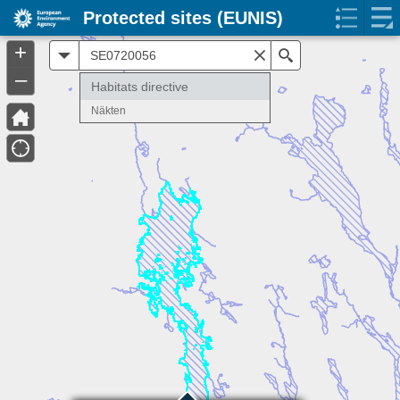
Protected sites (EUNIS)
+
All
Search
–
Habitats directive
Näkten