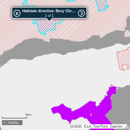
Habitats directive: Bory Chrobotkowe Puszczy Noteckiej
1 of 1
4km
loading...
GUGiK, Esri, TomTom, Garmin, METI/NASA, USGS