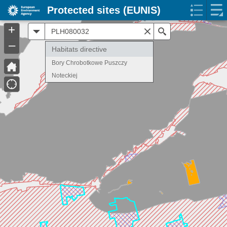
Protected sites (EUNIS)
+
All
Search
–
Habitats directive
Bory Chrobotkowe Puszczy
Noteckiej