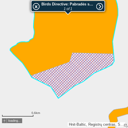
Birds Directive: Pabradės smiltpievės
1 of 1
0.6km
loading...
Hnit-Baltic, Registrų centras, SSVA, Esri, TomTom, Garmin, GeoTechnologies, Inc, METI/NASA, USGS