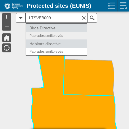
Protected sites (EUNIS)
+
All
Search
–
Birds Directive
Pabradės smiltpievės
Habitats directive
Pabradės smiltpievės