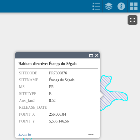
Habitats directive: Étangs du Ségala
SITECODE
FR7300876
SITENAME
Étangs du Ségala
MS
FR
SITETYPE
B
Area_km2
0.52
RELEASE_DATE
POINT_X
256,006.84
POINT_Y
5,535,146.56
Zoom to