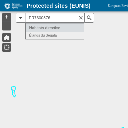
Protected sites (EUNIS)
European Envi
+
All
Search
–
Habitats directive
Étangs du Ségala