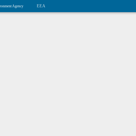
EEA
ronment Agency