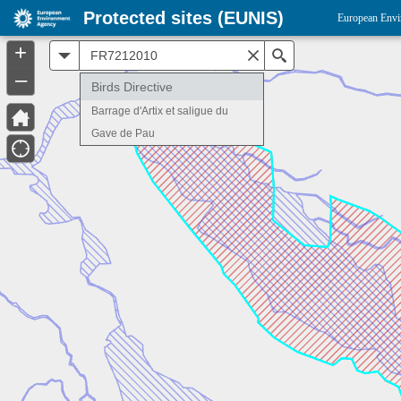
Protected sites (EUNIS)
European Envi
+
All
Search
–
Birds Directive
Barrage d'Artix et saligue du
Gave de Pau