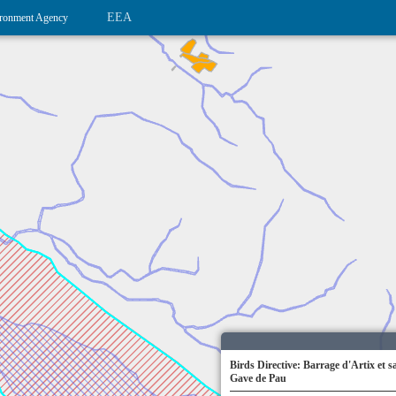
EEA
ronment Agency
Birds Directive: Barrage d'Artix et s
Gave de Pau