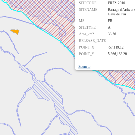
SITECODE
FR7212010
SITENAME
Barrage d'Artix et 
Gave de Pau
MS
FR
SITETYPE
A
Area_km2
33.56
RELEASE_DATE
POINT_X
-57,119.12
POINT_Y
5,366,163.28
Zoom to