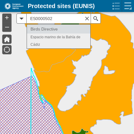
Protected sites (EUNIS)
+
All
Search
–
Birds Directive
Espacio marino de la Bahía de
Cádiz