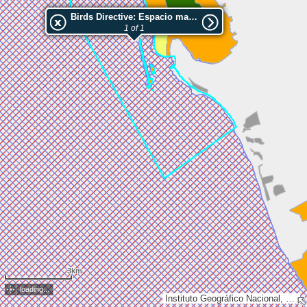
Birds Directive: Espacio marino de la Bahía de Cádiz
1 of 1
3km
loading...
Instituto Geográfico Nacional, Esri, TomTom, Garmin, METI/NASA, USGS