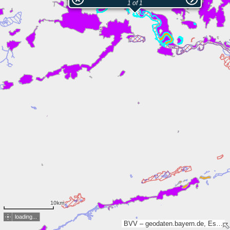
1 of 1
10km
loading...
BVV – geodaten.bayern.de, Esri, TomTom, Garmin, FAO, METI/NASA, USGS