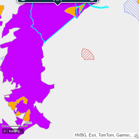
1km
loading...
HVBG, Esri, TomTom, Garmin, GeoTechnologies, Inc, METI/NASA, USGS