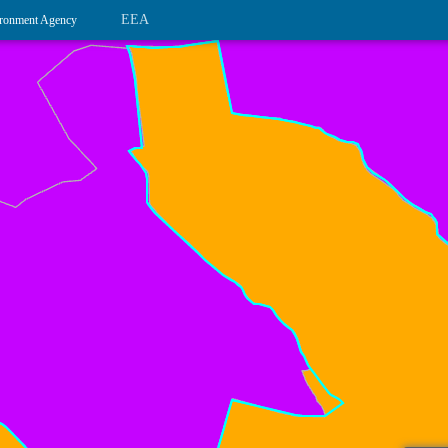
EEA
ronment Agency