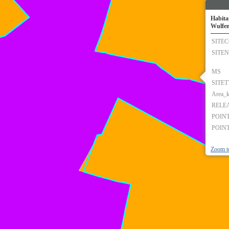
Habita
Wulfen
SITE
SITE
MS
SITE
Area_
RELE
POIN
POIN
Zoom t