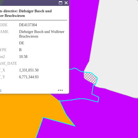
ts directive: Diebziger Busch und
er Bruchwiesen
CODE
DE4137304
NAME
Diebziger Busch und Wulfener
Bruchwiesen
DE
TYPE
B
km2
10.58
ASE_DATE
T_X
1,331,051.50
T_Y
6,771,344.93
o