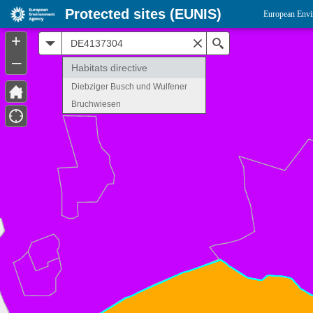
Protected sites (EUNIS)
European Envi
+
All
Search
–
Habitats directive
Diebziger Busch und Wulfener
Bruchwiesen