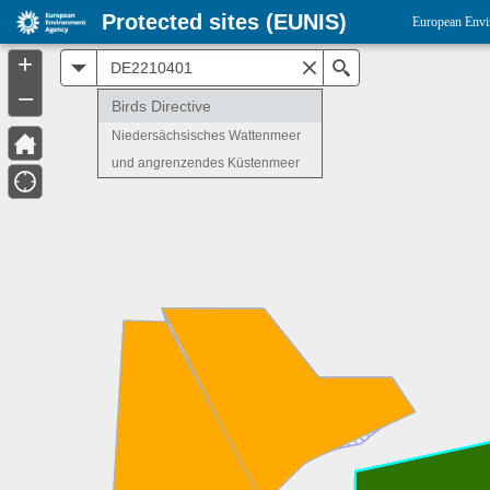
Protected sites (EUNIS)
European Envi
+
All
Search
–
Birds Directive
Niedersächsisches Wattenmeer
und angrenzendes Küstenmeer