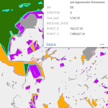
und angrenzendes Küstenmeer
MS
DE
SITETYPE
A
Area_km2
3,545.65
RELEASE_DATE
POINT_X
764,327.65
POINT_Y
7,098,827.41
Zoom to