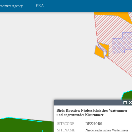
EEA
ronment Agency
Birds Directive: Niedersächsisches Wattenmeer
und angrenzendes Küstenmeer
SITECODE
DE2210401
SITENAME
Niedersächsisches Wattenmeer