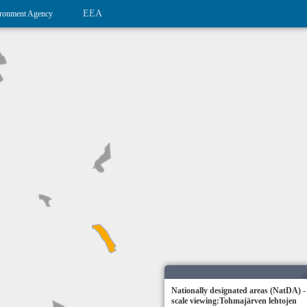
EEA
ronment Agency
Nationally designated areas (NatDA) -
scale viewing:Tohmajärven lehtojen