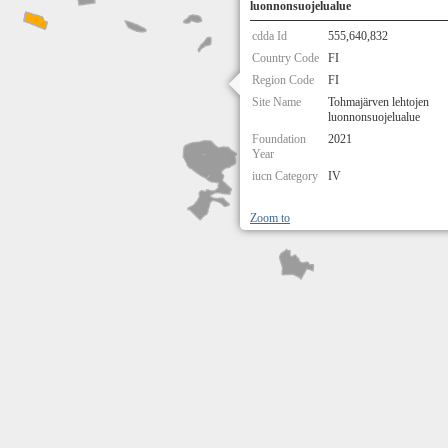
luonnonsuojelualue
cdda Id
555,640,832
Country Code
FI
Region Code
FI
Site Name
Tohmajärven lehtojen
luonnonsuojelualue
Foundation
2021
Year
iucn Category
IV
Zoom to