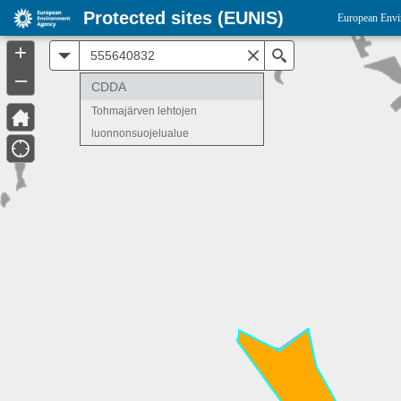
Protected sites (EUNIS)
European Envi
+
All
Search
–
CDDA
Tohmajärven lehtojen
luonnonsuojelualue