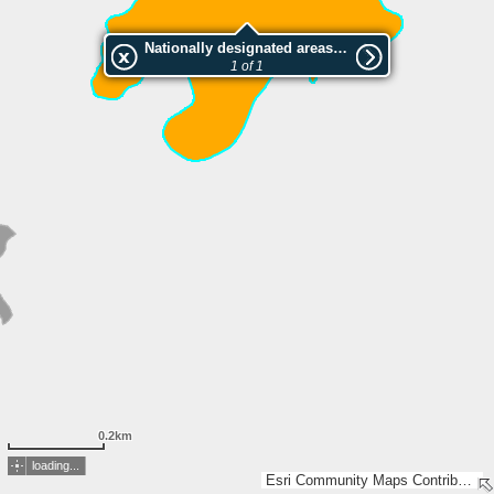
Nationally designated areas (NatDA) - Large scale viewing:Suomi 100, Hiivaniemen luonnonsuojelualue
1 of 1
0.2km
loading...
Esri Community Maps Contributors, Lantmäteriet, National Land Survey of Finland, Esri, TomTom, Garmin, GeoTechnologies, Inc, METI/NASA, USGS