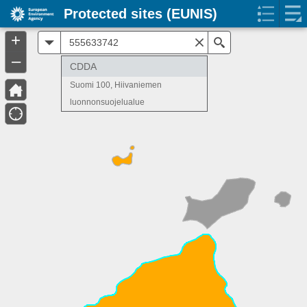
Protected sites (EUNIS)
+
All
Search
–
CDDA
Suomi 100, Hiivaniemen
luonnonsuojelualue