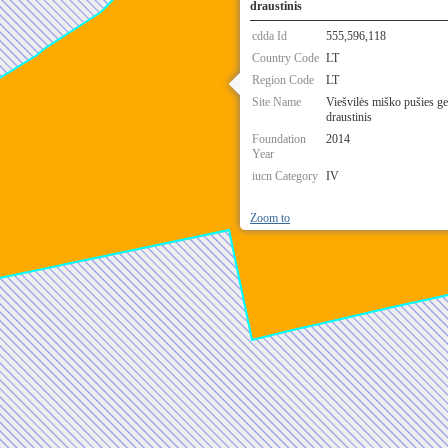
draustinis
cdda Id
555,596,118
Country Code
LT
Region Code
LT
Site Name
Viešvilės miško pušies ge
draustinis
Foundation
2014
Year
iucn Category
IV
Zoom to