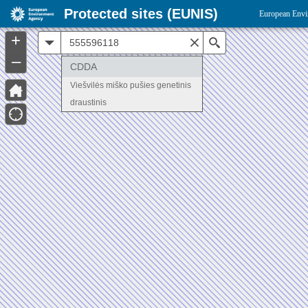
Protected sites (EUNIS)
European Envi
+
All
Search
–
CDDA
Viešvilės miško pušies genetinis
draustinis