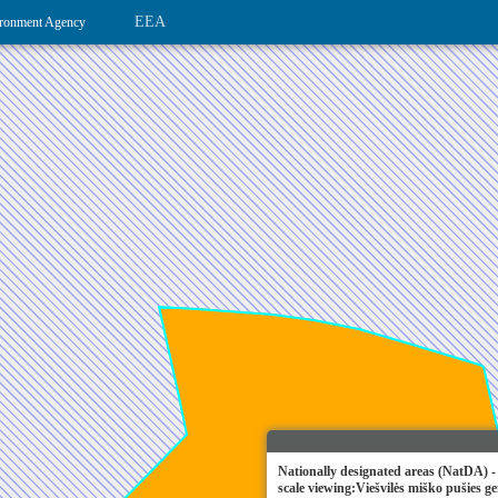
EEA
ronment Agency
Nationally designated areas (NatDA) -
scale viewing:Viešvilės miško pušies ge