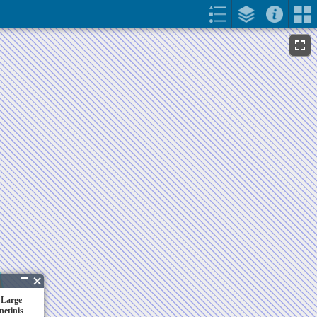
 Large
netinis