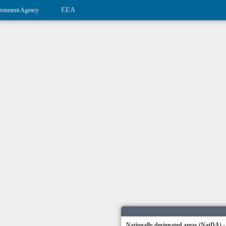
EEA
ronment Agency
Nationally designated areas (NatDA) -