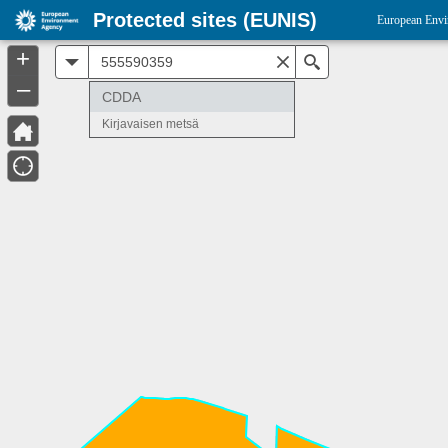
Protected sites (EUNIS)
European Envi
+
All
Search
–
CDDA
Kirjavaisen metsä