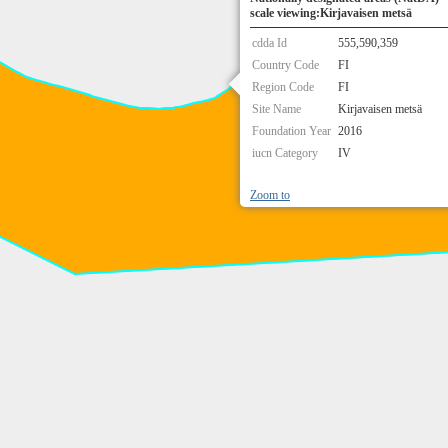
scale viewing:Kirjavaisen metsä
cdda Id
555,590,359
Country Code
FI
Region Code
FI
Site Name
Kirjavaisen metsä
Foundation Year
2016
iucn Category
IV
Zoom to