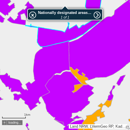
Nationally designated areas (NatDA) - Large scale viewing:LSG-Gruenland- und Waldbereich oestlich der A44, noerdlich der A4, suedlich St.Joeris
1 of 1
1km
loading...
Land NRW, LVermGeo RP, Kadaster, Esri, TomTom, Garmin, GeoTechnologies, Inc, METI/NASA, USGS