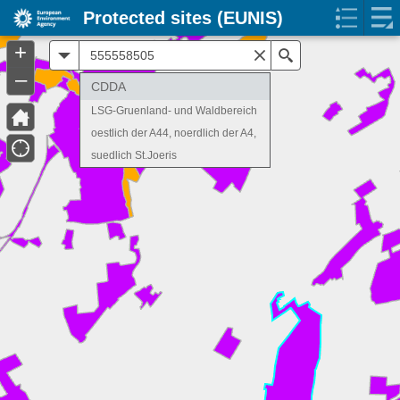
Protected sites (EUNIS)
+
All
Search
–
CDDA
LSG-Gruenland- und Waldbereich
oestlich der A44, noerdlich der A4,
suedlich St.Joeris