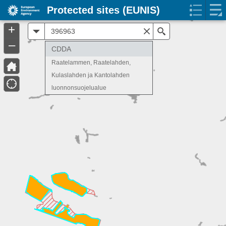
Protected sites (EUNIS)
+
All
Search
–
CDDA
Raatelammen, Raatelahden,
Kulaslahden ja Kantolahden
luonnonsuojelualue