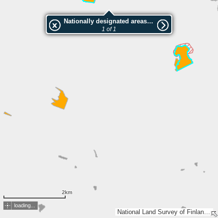
Nationally designated areas (NatDA) - Large scale viewing:Raatelammen, Raatelahden, Kulaslahden ja Kantolahden luonnonsuojelualue
1 of 1
2km
loading...
National Land Survey of Finland, Esri, TomTom, Garmin, METI/NASA, USGS