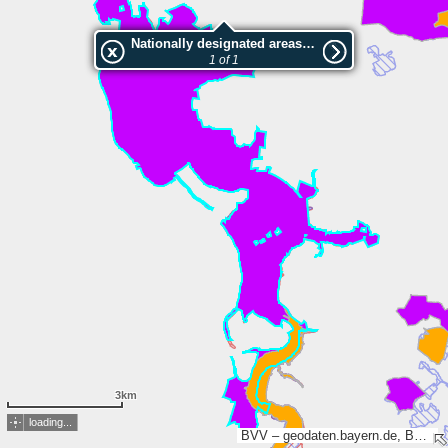
Nationally designated areas (NatDA) - Large scale viewing:Inschutznahme von Landschaftsteilen beiderseits des Lechs von der Stadt Landsberg bis zur südlichen Landkreisgrenze des Landkreises Landsberg bei Kinsau als LSG "Lechtal-Süd"
1 of 1
3km
loading...
BVV – geodaten.bayern.de, BEV, Esri, TomTom, Garmin, GeoTechnologies, Inc, METI/NASA, USGS