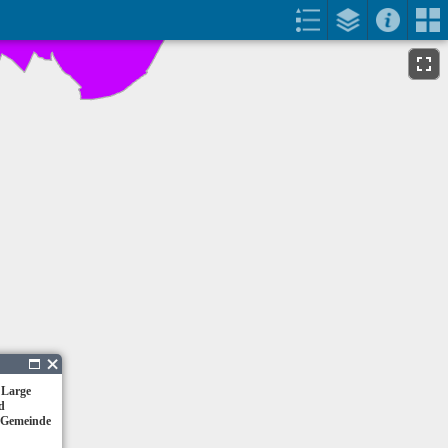
 Large
d
 Gemeinde