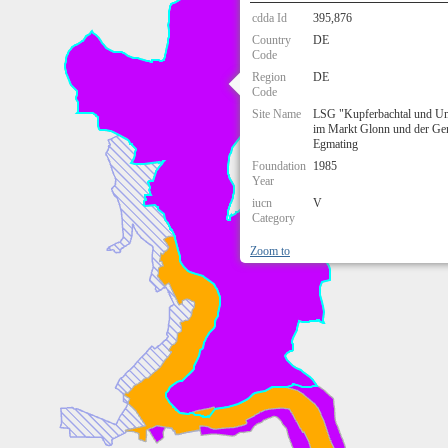
cdda Id
395,876
Country
DE
Code
Region
DE
Code
Site Name
LSG "Kupferbachtal und U
im Markt Glonn und der Ge
Egmating
Foundation
1985
Year
iucn
V
Category
Zoom to