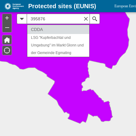
Protected sites (EUNIS)
European Envi
+
All
Search
–
CDDA
LSG "Kupferbachtal und
Umgebung" im Markt Glonn und
der Gemeinde Egmating