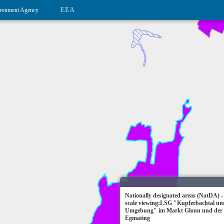
EEA
ronment Agency
Nationally designated areas (NatDA) -
scale viewing:LSG "Kupferbachtal un
Umgebung" im Markt Glonn und der
Egmating