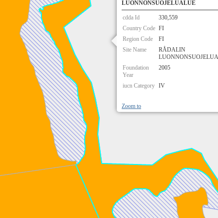
LUONNONSUOJELUALUE
cdda Id
330,559
Country Code
FI
Region Code
FI
Site Name
RÅDALIN
LUONNONSUOJELUA
Foundation
2005
Year
iucn Category
IV
Zoom to