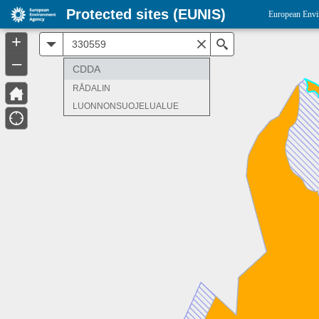
Protected sites (EUNIS)
European Envi
+
All
Search
–
CDDA
RÅDALIN
LUONNONSUOJELUALUE