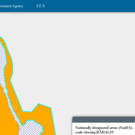
EEA
ronment Agency
Nationally designated areas (NatDA) -
scale viewing:RÅDALIN