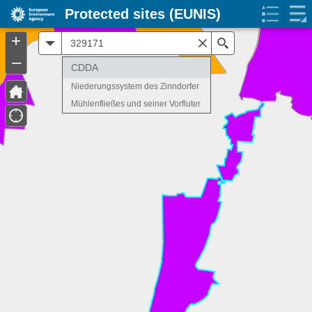
Protected sites (EUNIS)
+
All
Search
–
CDDA
Niederungssystem des Zinndorfer
Mühlenfließes und seiner Vorfluter