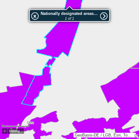
Nationally designated areas (NatDA) - Large scale viewing:Niederungssystem des Zinndorfer Mühlenfließes und seiner Vorfluter
1 of 1
1km
loading...
GeoBasis-DE / LGB, Esri, TomTom, Garmin, GeoTechnologies, Inc, METI/NASA, USGS