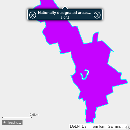
Nationally designated areas (NatDA) - Large scale viewing:Okeraue zwischen Wolfenbüttel und Ohrum
1 of 1
0.6km
loading...
LGLN, Esri, TomTom, Garmin, GeoTechnologies, Inc, METI/NASA, USGS