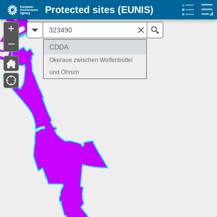
Protected sites (EUNIS)
+
All
Search
–
CDDA
Okeraue zwischen Wolfenbüttel
und Ohrum