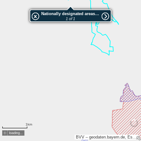
Nationally designated areas (NatDA) - Large scale viewing:Neckartal zwischen den Neckarbrücken von Hochberg und Neckarweihingen mit Randgebieten, insbesondere Uhlberg, Lochholz und Beuzlen
1 of 1
1km
loading...
BVV – geodaten.bayern.de, Esri, TomTom, Garmin, GeoTechnologies, Inc, METI/NASA, USGS