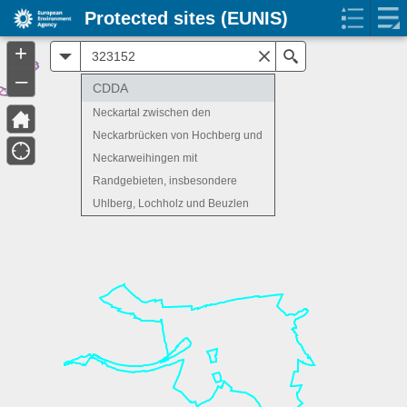
Protected sites (EUNIS)
+
All
Search
–
CDDA
Neckartal zwischen den
Neckarbrücken von Hochberg und
Neckarweihingen mit
Randgebieten, insbesondere
Uhlberg, Lochholz und Beuzlen