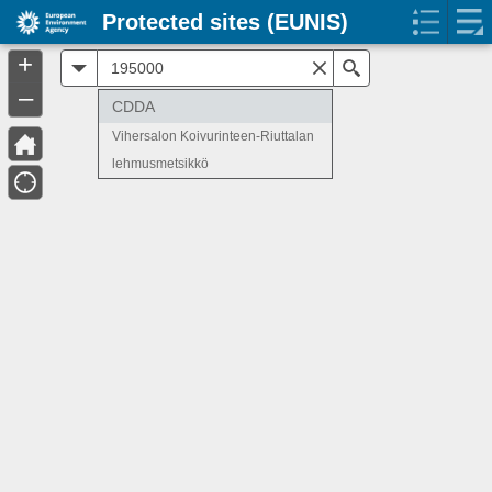
Protected sites (EUNIS)
+
All
Search
–
CDDA
Vihersalon Koivurinteen-Riuttalan
lehmusmetsikkö