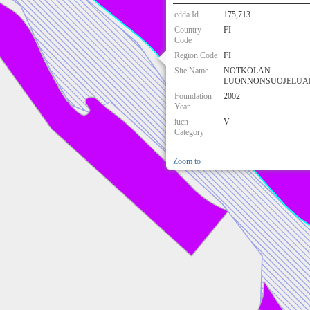
cdda Id
175,713
Country
FI
Code
Region Code
FI
Site Name
NOTKOLAN
LUONNONSUOJELUA
Foundation
2002
Year
iucn
V
Category
Zoom to