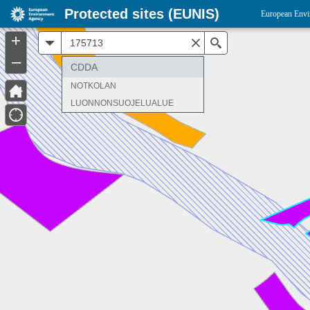
Protected sites (EUNIS)
European Envi
+
All
Search
–
CDDA
NOTKOLAN
LUONNONSUOJELUALUE