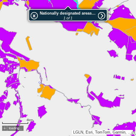
Nationally designated areas (NatDA) - Large scale viewing:Untere Wümme 1. Änderungsverordnung
1 of 1
4km
loading...
LGLN, Esri, TomTom, Garmin, METI/NASA, USGS