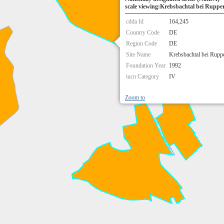
scale viewing:Krebsbachtal bei Ruppe
cdda Id
164,245
Country Code
DE
Region Code
DE
Site Name
Krebsbachtal bei Ruppe
Foundation Year
1992
iucn Category
IV
Zoom to