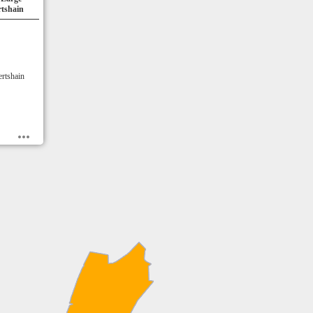
rtshain
rtshain