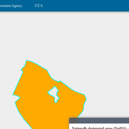
EEA
ronment Agency
Nationally designated areas (NatDA) -