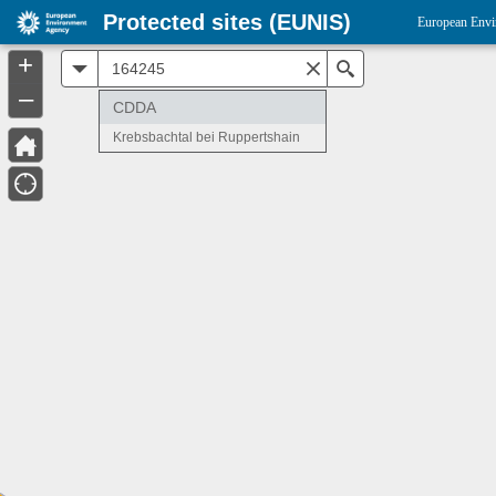
Protected sites (EUNIS)
European Envi
+
All
Search
–
CDDA
Krebsbachtal bei Ruppertshain